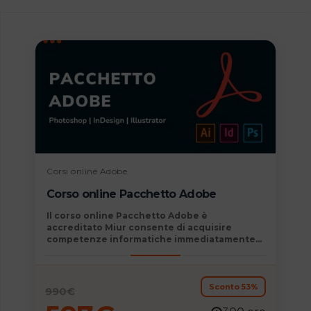
Corsi online Adobe
Corso online Pacchetto Adobe
Il
corso online Pacchetto Adobe è
accreditato Miur
consente di acquisire
competenze informatiche immediatamente
spendibili nella vita personale e
professionale diventando autonomi
nell’utilizzo dei
programmi Photoshop,
InDesign e Illustrator
.
Sconto 53%
990
€