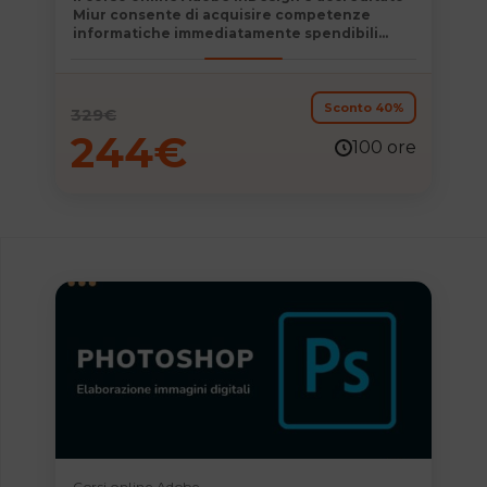
Miur
consente di acquisire competenze
informatiche immediatamente spendibili
nella vita personale e professionale
diventando autonomo nell’impaginazione di
contenuti editoriali o destinati al web.
Sconto 40%
329
€
244
€
100 ore
Corsi online Adobe