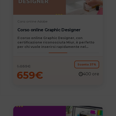
Corsi online Adobe
Corso online Graphic Designer
Il
corso online Graphic Designer,
con
certificazione
riconosciuta
Miur,
è perfetto
per chi vuole
inserirsi rapidamente nel
mondo del lavoro
. Le competenze in ambito
grafico sono infatti tra le più richieste. Sono
una skill vincente sia nell’ambito della
comunicazione visiva in generale che
Sconto 37%
1.059
€
nell’ambito del Digital Marketing in
659
€
particolare.
400 ore