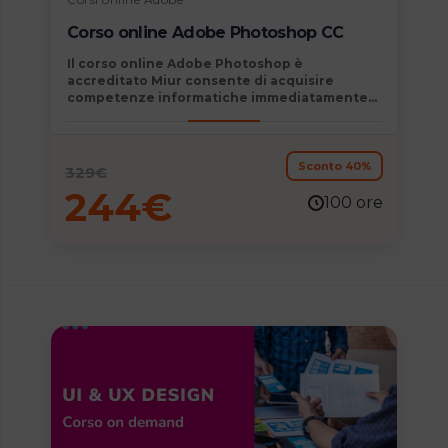
Corso online Adobe Photoshop CC
Il
corso online Adobe Photoshop è
accreditato Miur
consente di acquisire
competenze informatiche immediatamente
spendibili nella vita personale e
professionale diventando autonomo
nell’elaborazione di
fotografie
,
fotoritocchi
e
di
immagini digitali
.
Sconto 40%
329
€
244
€
100 ore