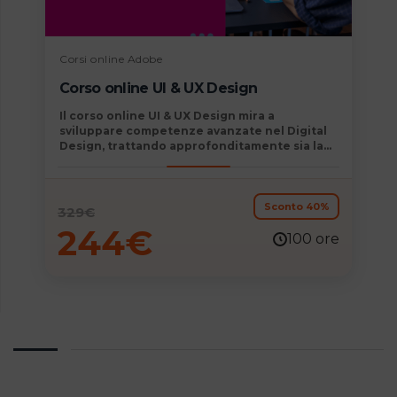
Corsi online Adobe
Corso online UI & UX Design
Il
corso online UI & UX Design
mira a
sviluppare competenze avanzate nel Digital
Design, trattando approfonditamente sia la
User Interface che la User Experience.
Include formazione sulla progettazione e
prototipazione di interfacce, oltre alla
creazione di Personas e mappatura dei
Sconto 40%
329
€
Customer Journey, essenziali nell’era
244
€
digitale. Inoltre, il corso copre
100 ore
l’organizzazione visiva secondo la Psicologia
della Gestalt, migliorando così le capacità di
risoluzione dei problemi di usabilità nelle
interfacce digitali.