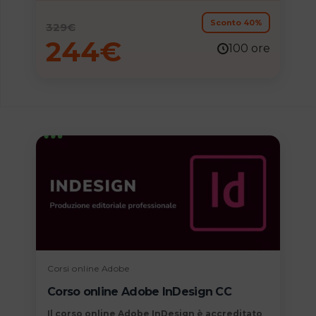
immagini e nella grafica vettoriale.
Sconto 40%
329
€
244
€
100 ore
Corsi online Adobe
Corso online Adobe InDesign CC
Il
corso online Adobe InDesign
è accreditato