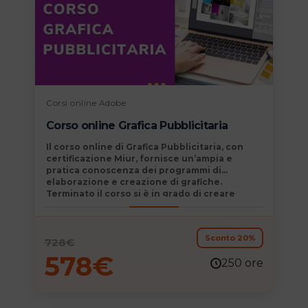
Corsi online Adobe
Corso online Grafica Pubblicitaria
Il
corso online di Grafica Pubblicitaria,
con
certificazione Miur,
fornisce un’
ampia e
pratica conoscenza dei programmi
di
elaborazione e creazione di grafiche.
Terminato il corso si è in grado di creare
progetti professionali e innovativi per
inserirsi nel mondo delle agenzie
di
comunicazione, pubblicitarie e
del
Digital
Sconto 20%
Marketing.
728
€
578
€
250 ore