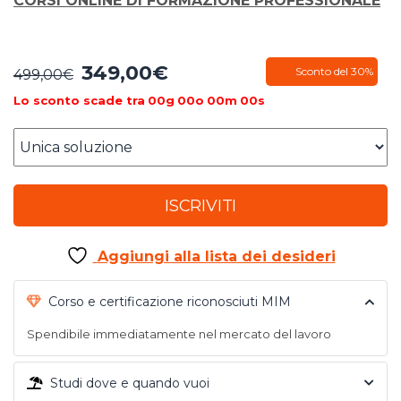
CORSI ONLINE DI FORMAZIONE PROFESSIONALE
349,00
€
Il
Il
Sconto del 30%
499,00
€
prezzo
prezzo
Lo sconto scade tra
00
g
00
o
00
m
00
s
originale
attuale
era:
è:
499,00€.
349,00€.
ISCRIVITI
Aggiungi alla lista dei desideri
Corso e certificazione riconosciuti MIM
Spendibile immediatamente nel mercato del lavoro
Studi dove e quando vuoi