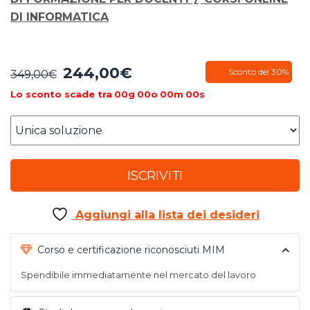
DI INFORMATICA
244,00
€
Il
Il
Sconto del 30%
349,00
€
prezzo
prezzo
Lo sconto scade tra
00
g
00
o
00
m
00
s
originale
attuale
era:
è:
349,00€.
244,00€.
ISCRIVITI
Aggiungi alla lista dei desideri
Corso e certificazione riconosciuti MIM
Spendibile immediatamente nel mercato del lavoro