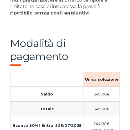
multipla da risolvere in un arco temporale
limitato. In caso di insuccesso la prova è
ripetibile senza costi aggiuntivi
.
Modalità di
pagamento
Unica soluzione
Saldo
349,00
€
Totale
349,00
€
244,00
€
Sconto 30% | Entro il 25/07/2025
Risparmi
105,00
€