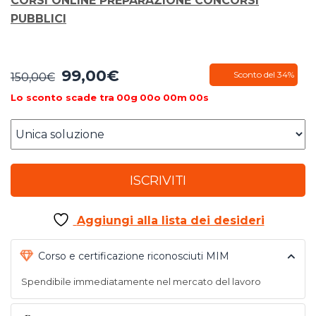
CORSI ONLINE PREPARAZIONE CONCORSI
PUBBLICI
99,00
€
Il
Il
Sconto del 34%
150,00
€
prezzo
prezzo
Lo sconto scade tra
00
g
00
o
00
m
00
s
originale
attuale
era:
è:
150,00€.
99,00€.
ISCRIVITI
Aggiungi alla lista dei desideri
Corso e certificazione riconosciuti MIM
Spendibile immediatamente nel mercato del lavoro