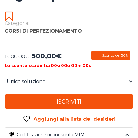
Categoria:
CORSI DI PERFEZIONAMENTO
500,00
€
Il
Il
Sconto del 50%
1.000,00
€
prezzo
prezzo
Lo sconto scade tra
00
g
00
o
00
m
00
s
originale
attuale
era:
è:
1.000,00€.
500,00€.
ISCRIVITI
Aggiungi alla lista dei desideri
Certificazione riconosciuta MIM