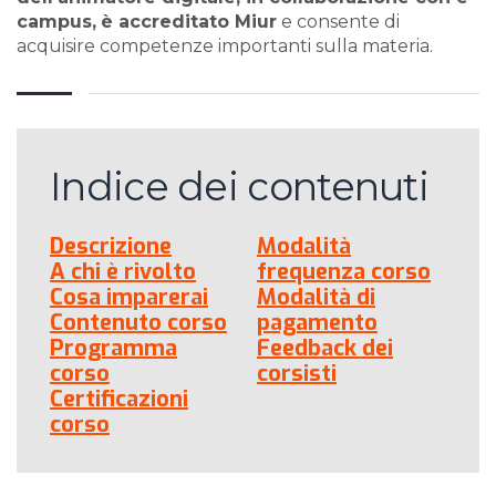
campus,
è accreditato Miur
e consente di
acquisire competenze importanti sulla materia.
Indice dei contenuti
Descrizione
Modalità
A chi è rivolto
frequenza corso
Cosa imparerai
Modalità di
Contenuto corso
pagamento
Programma
Feedback dei
corso
corsisti
Certificazioni
corso