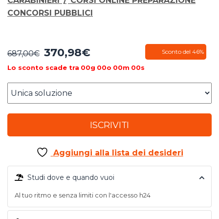
CARABINIERI
/
CORSI ONLINE PREPARAZIONE
CONCORSI PUBBLICI
370,98
€
Il
Il
Sconto del 46%
687,00
€
prezzo
prezzo
Lo sconto scade tra
00
g
00
o
00
m
00
s
originale
attuale
era:
è:
687,00€.
370,98€.
ISCRIVITI
Aggiungi alla lista dei desideri
Studi dove e quando vuoi
Al tuo ritmo e senza limiti con l'accesso h24