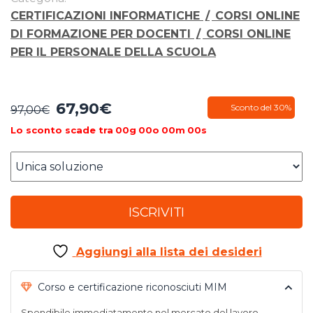
CERTIFICAZIONI INFORMATICHE
/
CORSI ONLINE
DI FORMAZIONE PER DOCENTI
/
CORSI ONLINE
PER IL PERSONALE DELLA SCUOLA
67,90
€
Il
Il
Sconto del 30%
97,00
€
prezzo
prezzo
Lo sconto scade tra
00
g
00
o
00
m
00
s
originale
attuale
era:
è:
97,00€.
67,90€.
ISCRIVITI
Aggiungi alla lista dei desideri
Corso e certificazione riconosciuti MIM
Spendibile immediatamente nel mercato del lavoro