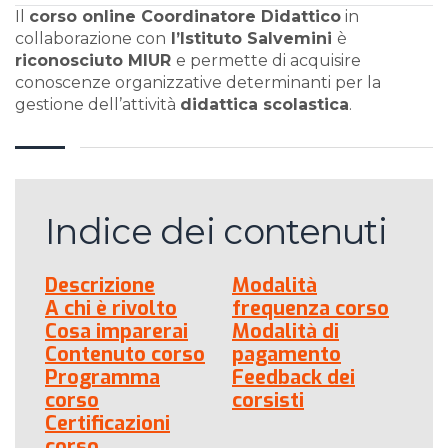
Il
corso online Coordinatore Didattico
in
collaborazione con
l’Istituto Salvemini
è
riconosciuto MIUR
e permette di acquisire
conoscenze organizzative determinanti per la
gestione dell’attività
didattica scolastica
.
Indice dei contenuti
Descrizione
Modalità
A chi è rivolto
frequenza corso
Cosa imparerai
Modalità di
Contenuto corso
pagamento
Programma
Feedback dei
corso
corsisti
Certificazioni
corso