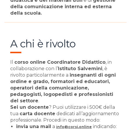
didattica e dei materiali utili
e di
gestione
della comunicazione interna ed esterna
della scuola.
A chi è rivolto
Il
corso online Coordinatore Didattico
, in
collaborazione con l’
Istituto Salvemini
, è
rivolto particolarmente a
insegnanti di ogni
ordine e grado, formatori ed educatori,
operatori della comunicazione,
pedagogisti, logopedisti e professionisti
del settore
.
Sei un docente
? Puoi utilizzare i 500€ della
tua
carta docente
dedicati all’aggiornamento
professionale. Procedi in questo modo:
invia una mail
a
indicando:
info@corsi.online