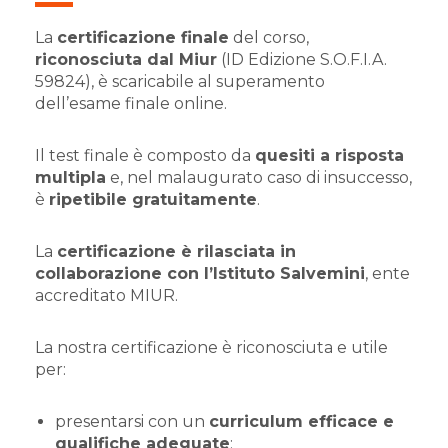
La
certificazione finale
del corso,
riconosciuta dal Miur
(ID Edizione S.O.F.I.A.
59824), è scaricabile al superamento
dell’esame finale online.
Il test finale è composto da
quesiti a risposta
multipla
e, nel malaugurato caso di insuccesso,
è
ripetibile gratuitamente
.
La
certificazione è rilasciata in
collaborazione con l’Istituto Salvemini
, ente
accreditato MIUR.
La nostra certificazione è riconosciuta e utile
per:
presentarsi con un
curriculum efficace e
qualifiche adeguate
;