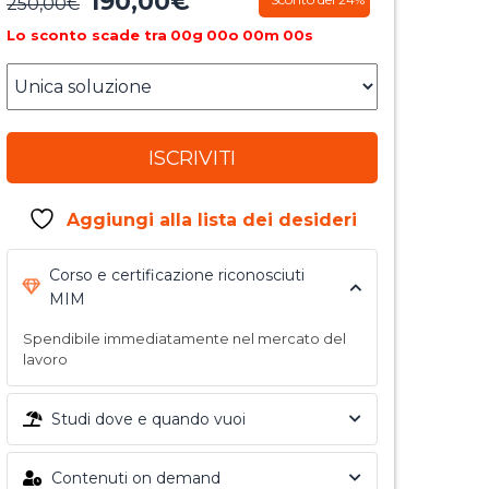
190,00
€
Il
Il
250,00
€
prezzo
prezzo
Lo sconto scade tra
00
g
00
o
00
m
00
s
originale
attuale
era:
è:
250,00€.
190,00€.
ISCRIVITI
Aggiungi alla lista dei desideri
Corso e certificazione riconosciuti
MIM
Spendibile immediatamente nel mercato del
lavoro
Studi dove e quando vuoi
Contenuti on demand