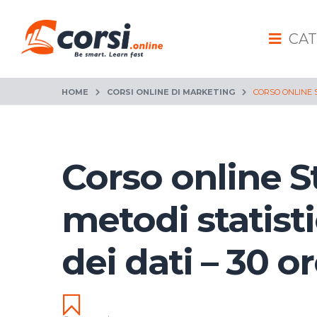
CAT
HOME
CORSI ONLINE DI MARKETING
CORSO ONLINE ST
Corso online St
metodi statistic
dei dati – 30 o