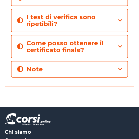
I test di verifica sono
ripetibili?
Come posso ottenere il
certificato finale?
Note
Chi siamo