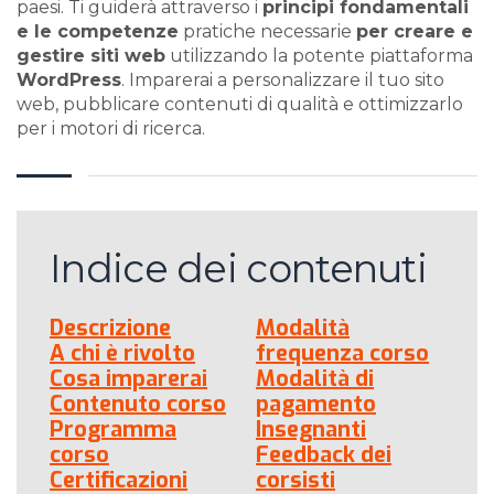
paesi. Ti guiderà attraverso i
principi fondamentali
e le competenze
pratiche necessarie
per creare e
gestire siti web
utilizzando la potente piattaforma
WordPress
. Imparerai a personalizzare il tuo sito
web, pubblicare contenuti di qualità e ottimizzarlo
per i motori di ricerca.
Indice dei contenuti
Descrizione
Modalità
A chi è rivolto
frequenza corso
Cosa imparerai
Modalità di
Contenuto corso
pagamento
Programma
Insegnanti
corso
Feedback dei
Certificazioni
corsisti