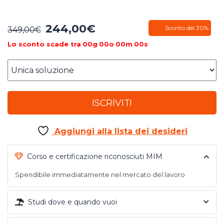
244,00
€
Il
Il
Sconto del 30%
349,00
€
prezzo
prezzo
Lo sconto scade tra
00
g
00
o
00
m
00
s
originale
attuale
era:
è:
349,00€.
244,00€.
ISCRIVITI
Aggiungi alla lista dei desideri
Corso e certificazione riconosciuti MIM
Spendibile immediatamente nel mercato del lavoro
Studi dove e quando vuoi