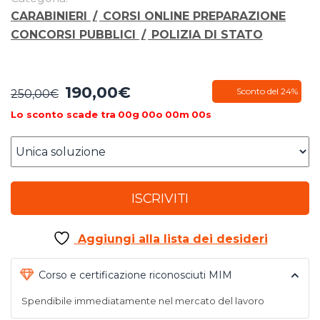
CARABINIERI
/
CORSI ONLINE PREPARAZIONE
CONCORSI PUBBLICI
/
POLIZIA DI STATO
190,00
€
Il
Il
Sconto del 24%
250,00
€
prezzo
prezzo
Lo sconto scade tra
00
g
00
o
00
m
00
s
originale
attuale
era:
è:
250,00€.
190,00€.
ISCRIVITI
Aggiungi alla lista dei desideri
Corso e certificazione riconosciuti MIM
Spendibile immediatamente nel mercato del lavoro