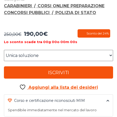
CARABINIERI
/
CORSI ONLINE PREPARAZIONE
CONCORSI PUBBLICI
/
POLIZIA DI STATO
190,00
€
Il
Il
Sconto del 24%
250,00
€
prezzo
prezzo
Lo sconto scade tra
00
g
00
o
00
m
00
s
originale
attuale
era:
è:
250,00€.
190,00€.
ISCRIVITI
Aggiungi alla lista dei desideri
Corso e certificazione riconosciuti MIM
Spendibile immediatamente nel mercato del lavoro