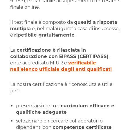
91793), è scaricabile al superamento dell’esame
finale online.
Il test finale è composto da
quesiti a risposta
multipla
e, nel malaugurato caso di insuccesso,
è
ripetibile gratuitamente
.
La
certificazione è rilasciata in
collaborazione con EIPASS (CERTIPASS)
,
ente accreditato MIUR e
verificabile
nell’elenco ufficiale degli enti qualificati
.
La nostra certificazione è riconosciuta e utile
per:
presentarsi con un
curriculum efficace e
qualifiche adeguate
;
selezionare e ricercare collaboratori o
dipendenti con
competenze certificate
;