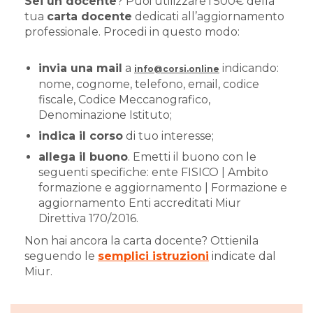
Sei un docente
? Puoi utilizzare i 500€ della
tua
carta docente
dedicati all’aggiornamento
professionale. Procedi in questo modo:
invia una mail
a
indicando:
info@corsi.online
nome, cognome, telefono, email, codice
fiscale, Codice Meccanografico,
Denominazione Istituto;
indica il corso
di tuo interesse;
allega il buono
. Emetti il buono con le
seguenti specifiche: ente FISICO | Ambito
formazione e aggiornamento | Formazione e
aggiornamento Enti accreditati Miur
Direttiva 170/2016.
Non hai ancora la carta docente? Ottienila
seguendo le
semplici istruzioni
indicate dal
Miur.