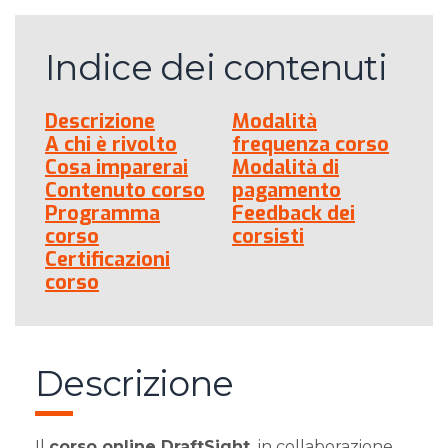
Indice dei contenuti
Descrizione
Modalità
A chi è rivolto
frequenza corso
Cosa imparerai
Modalità di
Contenuto corso
pagamento
Programma
Feedback dei
corso
corsisti
Certificazioni
corso
Descrizione
Il
corso online DraftSight,
in collaborazione