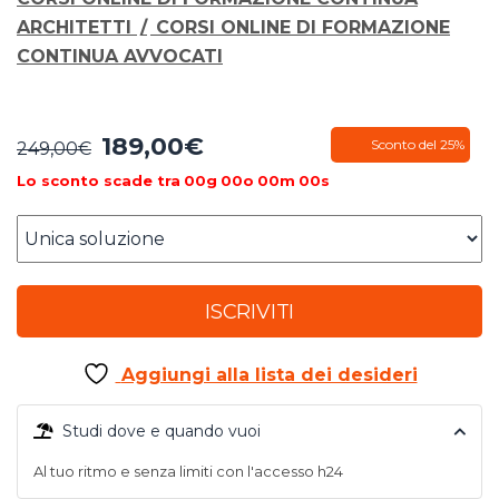
ARCHITETTI
/
CORSI ONLINE DI FORMAZIONE
CONTINUA AVVOCATI
189,00
€
Il
Il
Sconto del 25%
249,00
€
prezzo
prezzo
Lo sconto scade tra
00
g
00
o
00
m
00
s
originale
attuale
era:
è:
249,00€.
189,00€.
ISCRIVITI
Aggiungi alla lista dei desideri
Studi dove e quando vuoi
Al tuo ritmo e senza limiti con l'accesso h24