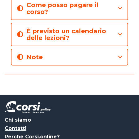
Come posso pagare il
corso?
È previsto un calendario
delle lezioni?
Note
Chi siamo
Contatti
Perché Corsi.online?