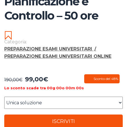
Pianificazione e
Controllo – 50 ore
Categoria:
PREPARAZIONE ESAMI UNIVERSITARI
/
PREPARAZIONE ESAMI UNIVERSITARI ONLINE
99,00
€
Il
Il
Sconto del 48%
190,00
€
prezzo
prezzo
Lo sconto scade tra
00
g
00
o
00
m
00
s
originale
attuale
era:
è:
190,00€.
99,00€.
ISCRIVITI