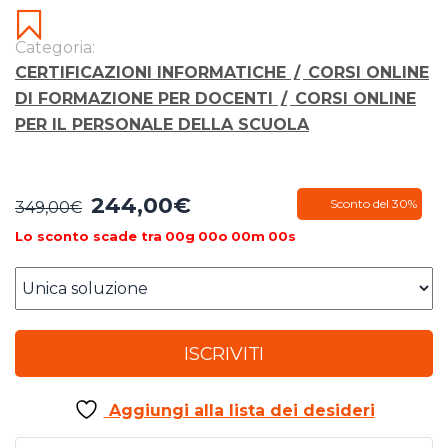
Categoria:
CERTIFICAZIONI INFORMATICHE
/
CORSI ONLINE
DI FORMAZIONE PER DOCENTI
/
CORSI ONLINE
PER IL PERSONALE DELLA SCUOLA
244,00
€
Il
Il
Sconto del 30%
349,00
€
prezzo
prezzo
Lo sconto scade tra
00
g
00
o
00
m
00
s
originale
attuale
era:
è:
349,00€.
244,00€.
ISCRIVITI
Aggiungi alla lista dei desideri