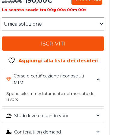
190,00
€
Il
Il
250,00
€
prezzo
prezzo
Lo sconto scade tra
00
g
00
o
00
m
00
s
originale
attuale
era:
è:
250,00€.
190,00€.
ISCRIVITI
Aggiungi alla lista dei desideri
Corso e certificazione riconosciuti
MIM
Spendibile immediatamente nel mercato del
lavoro
Studi dove e quando vuoi
Contenuti on demand