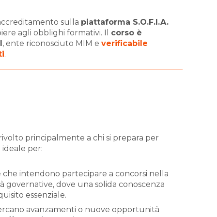
’accreditamento sulla
piattaforma S.O.F.I.A.
re agli obblighi formativi. Il
corso è
l
, ente riconosciuto MIM e
verificabile
ti
.
rivolto principalmente a chi si prepara per
 ideale per:
e che intendono partecipare a concorsi nella
ità governative, dove una solida conoscenza
uisito essenziale.
cercano avanzamenti o nuove opportunità