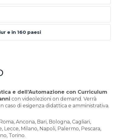
iur e in 160 paesi
o
atica e dell’Automazione con Curriculum
anni
con videolezioni on demand. Verrà
n caso di esigenza didattica e amministrativa.
 Roma, Ancona, Bari, Bologna, Cagliari,
e, Lecce, Milano, Napoli, Palermo, Pescara,
no, Torino.