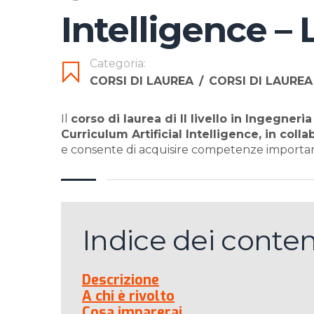
Intelligence –
Categoria:
CORSI DI LAUREA
/
CORSI DI LAUREA
Il
corso di laurea di II livello in Ingegner
Curriculum Artificial Intelligence, in col
e consente di acquisire competenze important
Indice dei conten
Descrizione
A chi è rivolto
Cosa imparerai