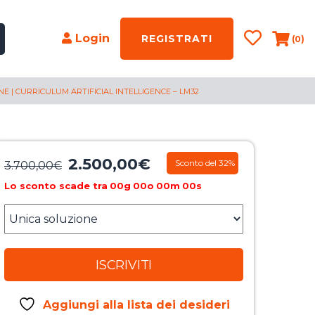
Login
REGISTRATI
(0)
 | CURRICULUM ARTIFICIAL INTELLIGENCE – LM32
2.500,00
€
Il
Il
Sconto del 32%
3.700,00
€
prezzo
prezzo
Lo sconto scade tra
00
g
00
o
00
m
00
s
originale
attuale
era:
è:
3.700,00€.
2.500,00€.
ISCRIVITI
Aggiungi alla lista dei desideri