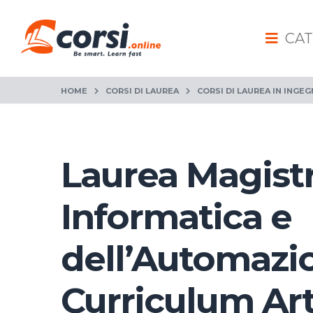
CAT
HOME
CORSI DI LAUREA
CORSI DI LAUREA IN INGEG
Laurea Magistr
Informatica e
dell’Automazio
Curriculum Arti