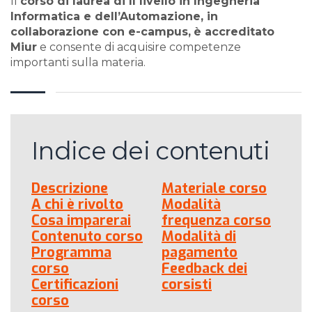
Il
corso di laurea di II livello in Ingegneria
Informatica e dell’Automazione, in
collaborazione con e-campus,
è accreditato
Miur
e consente di acquisire competenze
importanti sulla materia.
Indice dei contenuti
Descrizione
Materiale corso
A chi è rivolto
Modalità
Cosa imparerai
frequenza corso
Contenuto corso
Modalità di
Programma
pagamento
corso
Feedback dei
Certificazioni
corsisti
corso