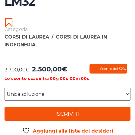
LM32
Categoria:
CORSI DI LAUREA
/
CORSI DI LAUREA IN
INGEGNERIA
2.500,00
€
Il
Il
Sconto del 32%
3.700,00
€
prezzo
prezzo
Lo sconto scade tra
00
g
00
o
00
m
00
s
originale
attuale
era:
è:
3.700,00€.
2.500,00€.
ISCRIVITI
Aggiungi alla lista dei desideri