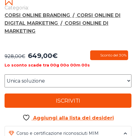
Categoria:
CORSI ONLINE BRANDING
/
CORSI ONLINE DI
DIGITAL MARKETING
/
CORSI ONLINE DI
MARKETING
649,00
€
Il
Il
Sconto del 30%
928,00
€
prezzo
prezzo
Lo sconto scade tra
00
g
00
o
00
m
00
s
originale
attuale
era:
è:
928,00€.
649,00€.
ISCRIVITI
Aggiungi alla lista dei desideri
Corso e certificazione riconosciuti MIM