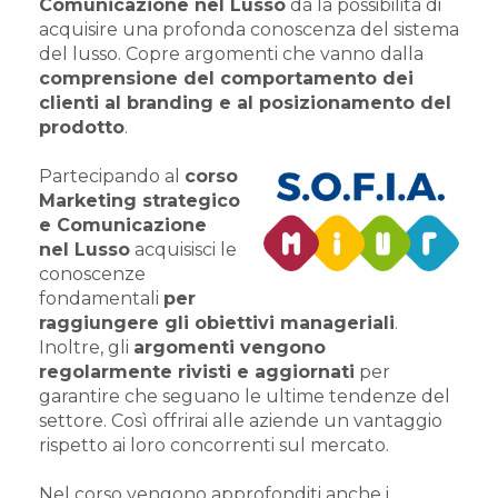
Comunicazione nel Lusso
dà la possibilità di
acquisire una profonda conoscenza del sistema
del lusso. Copre argomenti che vanno dalla
comprensione del comportamento dei
clienti al branding e al posizionamento del
prodotto
.
Partecipando al
corso
Marketing strategico
e Comunicazione
nel Lusso
acquisisci le
conoscenze
fondamentali
per
raggiungere gli obiettivi manageriali
.
Inoltre, gli
argomenti vengono
regolarmente rivisti e aggiornati
per
garantire che seguano le ultime tendenze del
settore. Così offrirai alle aziende un vantaggio
rispetto ai loro concorrenti sul mercato.
Nel corso vengono approfonditi anche i