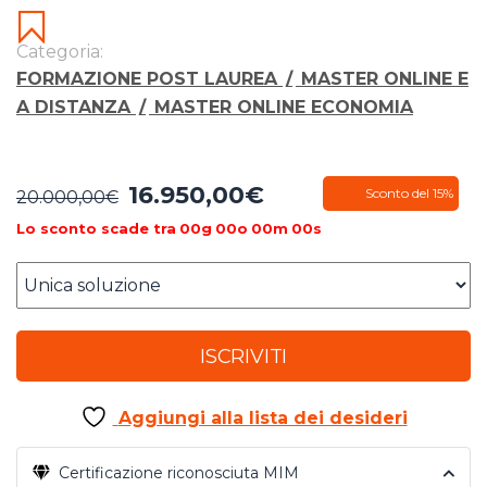
Categoria:
FORMAZIONE POST LAUREA
/
MASTER ONLINE E
A DISTANZA
/
MASTER ONLINE ECONOMIA
16.950,00
€
Il
Il
Sconto del 15%
20.000,00
€
prezzo
prezzo
Lo sconto scade tra
00
g
00
o
00
m
00
s
originale
attuale
era:
è:
20.000,00€.
16.950,00€.
ISCRIVITI
Aggiungi alla lista dei desideri
Certificazione riconosciuta MIM