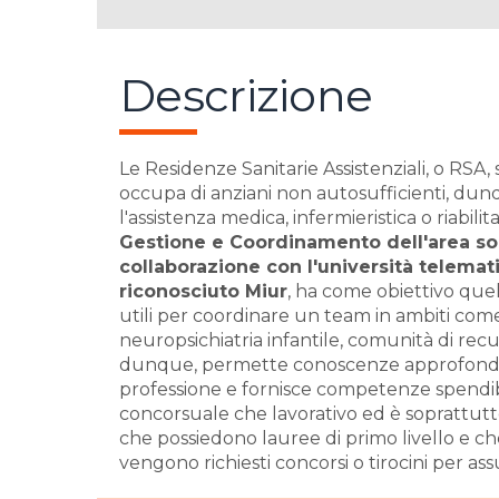
Descrizione
Le Residenze Sanitarie Assistenziali, o RSA, 
occupa di anziani non
autosufficienti, dun
l'assistenza medica, infermieristica o riabilita
Gestione e Coordinamento dell'area soc
collaborazione con l'università telema
riconosciuto Miur
, ha come obiettivo quel
utili per coordinare un team in ambiti com
neuropsichiatria infantile, comunità di recu
dunque, permette conoscenze approfondit
professione e fornisce competenze spendibi
concorsuale che lavorativo ed è soprattutto 
che possiedono lauree di primo livello e ch
vengono richiesti concorsi o tirocini per as