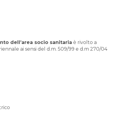
to dell’area socio sanitaria
è rivolto a
ennale ai sensi del d.m. 509/99 e d.m 270/04
trico