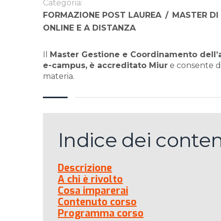
Categoria:
FORMAZIONE POST LAUREA
/
MASTER DI
ONLINE E A DISTANZA
Il
Master Gestione e Coordinamento dell’ar
e-campus,
è accreditato Miur
e consente di
materia.
Indice dei conten
Descrizione
A chi è rivolto
Cosa imparerai
Contenuto corso
Programma corso