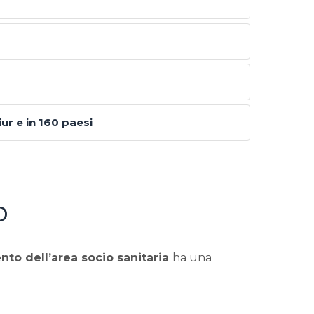
iur e in 160 paesi
o
to dell’area socio sanitaria
ha una