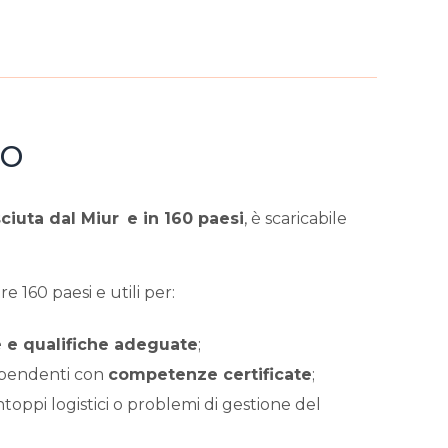
so
ciuta dal Miur
e in 160 paesi
, è scaricabile
re 160 paesi e utili per:
e e qualifiche adeguate
;
dipendenti con
competenze certificate
;
toppi logistici o problemi di gestione del