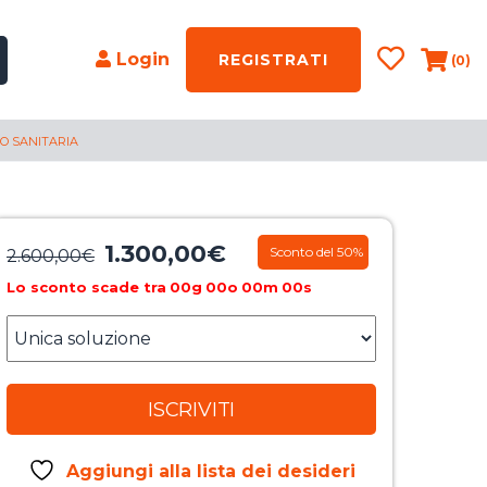
Login
REGISTRATI
(0)
O SANITARIA
1.300,00
€
Il
Il
Sconto del 50%
2.600,00
€
prezzo
prezzo
Lo sconto scade tra
00
g
00
o
00
m
00
s
originale
attuale
era:
è:
2.600,00€.
1.300,00€.
ISCRIVITI
Aggiungi alla lista dei desideri