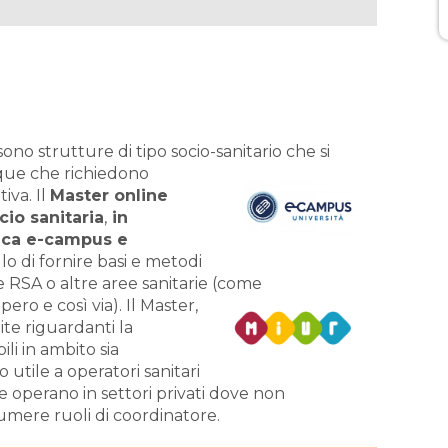
sono strutture di tipo socio-sanitario che si
que che richiedono
tiva. Il
Master online
io sanitaria
,
in
tica e-campus e
lo di fornire basi e metodi
e RSA o altre aree sanitarie (come
pero e così via).
Il Master,
e riguardanti la
li in ambito sia
utile a operatori sanitari
e operano in settori privati dove non
sumere ruoli di coordinatore.