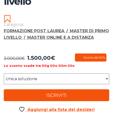
livello
Categoria:
FORMAZIONE POST LAUREA
/
MASTER DI PRIMO
LIVELLO
/
MASTER ONLINE E A DISTANZA
1.500,00
€
Il
Il
Sconto del 50%
3.000,00
€
prezzo
prezzo
Lo sconto scade tra
00
g
00
o
00
m
00
s
originale
attuale
era:
è:
3.000,00€.
1.500,00€.
ISCRIVITI
Aggiungi alla lista dei desideri