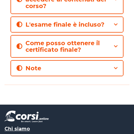
corso?
L'esame finale è incluso?
Come posso ottenere il
certificato finale?
Note
Chi siamo