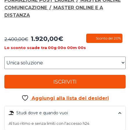
FORMAZIONE POST LAUREA
/
MASTER ONLINE
COMUNICAZIONE
/
MASTER ONLINE E A
DISTANZA
1.920,00
€
Il
Il
Sconto del 20%
2.400,00
€
prezzo
prezzo
Lo sconto scade tra
00
g
00
o
00
m
00
s
originale
attuale
era:
è:
2.400,00€.
1.920,00€.
ISCRIVITI
Aggiungi alla lista dei desideri
Studi dove e quando vuoi
Al tuo ritmo e senza limiti con l'accesso h24