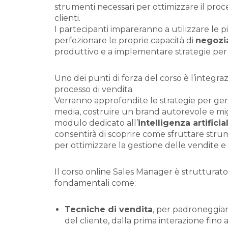
strumenti necessari per ottimizzare il proces
clienti.
I partecipanti impareranno a utilizzare le p
perfezionare le proprie capacità di
negozi
produttivo e a implementare strategie per
Uno dei punti di forza del corso è l’integr
processo di vendita.
Verranno approfondite le strategie per g
media, costruire un brand autorevole e miglio
modulo dedicato all’
intelligenza artifici
consentirà di scoprire come sfruttare strum
per ottimizzare la gestione delle vendite e i
Il corso online Sales Manager è strutturat
fondamentali come:
Tecniche di vendita
, per padroneggiare
del cliente, dalla prima interazione fino a