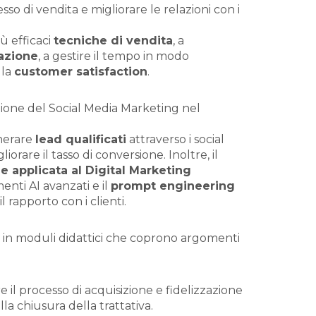
so di vendita e migliorare le relazioni con i
iù efficaci
tecniche di vendita
, a
azione
, a gestire il tempo in modo
 la
customer satisfaction
.
azione del Social Media Marketing nel
enerare
lead qualificati
attraverso i social
rare il tasso di conversione. Inoltre, il
ale applicata al Digital Marketing
enti AI avanzati e il
prompt engineering
l rapporto con i clienti.
o in moduli didattici che coprono argomenti
 il processo di acquisizione e fidelizzazione
lla chiusura della trattativa.