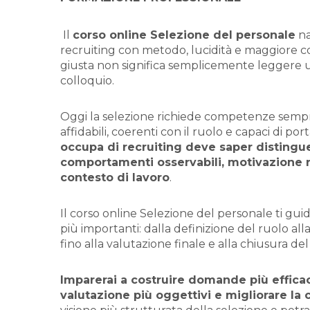
Il
corso online Selezione del personale
na
recruiting con metodo, lucidità e maggiore co
giusta non significa semplicemente leggere
colloquio.
Oggi la selezione richiede competenze sempre
affidabili, coerenti con il ruolo e capaci di por
occupa di recruiting deve saper distingu
comportamenti osservabili, motivazione rea
contesto di lavoro
.
Il
corso online Selezione del personale
ti gui
più importanti: dalla definizione del ruolo all
fino alla valutazione finale e alla chiusura de
Imparerai a costruire domande più efficaci
valutazione più oggettivi e migliorare la