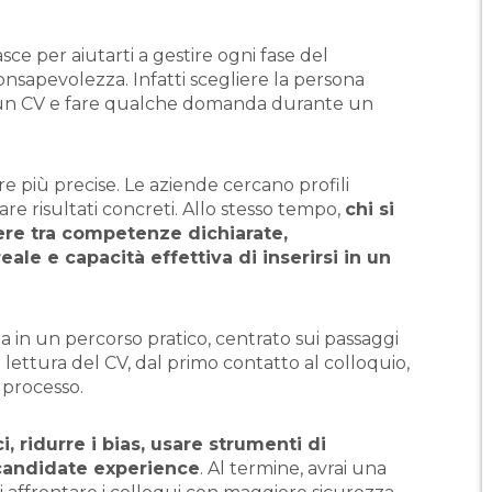
sce per aiutarti a gestire ogni fase del
nsapevolezza. Infatti scegliere la persona
 un CV e fare qualche domanda durante un
 più precise. Le aziende cercano profili
tare risultati concreti. Allo stesso tempo,
chi si
ere tra competenze dichiarate,
le e capacità effettiva di inserirsi in un
da in un percorso pratico, centrato sui passaggi
a lettura del CV, dal primo contatto al colloquio,
l processo.
, ridurre i bias, usare strumenti di
 candidate experience
. Al termine, avrai una