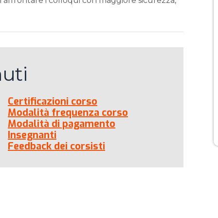
ai affrontare i colloqui con maggiore sicurezza,
uti
Certificazioni corso
Modalità frequenza corso
Modalità di pagamento
Insegnanti
Feedback dei corsisti