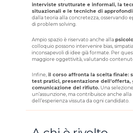
interviste strutturate e informali, la te
situazionali e le tecniche di approfon
dalla teoria alla concretezza, osservando e
di problem solving.
Ampio spazio è riservato anche alla
psicol
colloquio possono intervenire bias, simpatia
inconsapevoli di idee già formate. Per que
maggiore oggettività, valutando contenuto
Infine,
il corso affronta la scelta finale:
test pratici, presentazione dell’offerta
comunicazione del rifiuto.
Una selezione 
un’assunzione, ma contribuisce anche alla 
dell’esperienza vissuta da ogni candidato.
A chi è rivolto