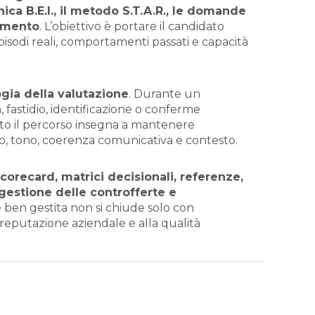
cnica B.E.I., il metodo S.T.A.R., le domande
dimento
. L’obiettivo è portare il candidato
pisodi reali, comportamenti passati e capacità
ogia della valutazione
. Durante un
, fastidio, identificazione o conferme
sto il percorso insegna a mantenere
, tono, coerenza comunicativa e contesto.
 scorecard, matrici decisionali, referenze,
, gestione delle controfferte e
ben gestita non si chiude solo con
reputazione aziendale e alla qualità