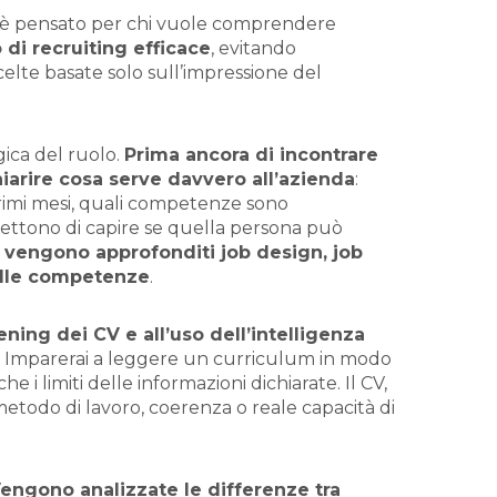
è pensato per chi vuole comprendere
di recruiting efficace
, evitando
scelte basate solo sull’impressione del
gica del ruolo.
Prima ancora di incontrare
iarire cosa serve davvero all’azienda
:
 primi mesi, quali competenze sono
ettono di capire se quella persona può
 vengono approfonditi job design, job
delle competenze
.
ening dei CV e all’uso dell’intelligenza
. Imparerai a leggere un curriculum in modo
 i limiti delle informazioni dichiarate. Il CV,
etodo di lavoro, coerenza o reale capacità di
engono analizzate le differenze tra