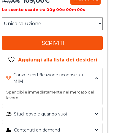
109,00
€
Il
Il
147,00
€
prezzo
prezzo
Lo sconto scade tra
00
g
00
o
00
m
00
s
originale
attuale
era:
è:
147,00€.
109,00€.
ISCRIVITI
Aggiungi alla lista dei desideri
Corso e certificazione riconosciuti
MIM
Spendibile immediatamente nel mercato del
lavoro
Studi dove e quando vuoi
Contenuti on demand