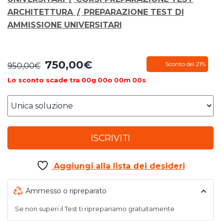
ARCHITETTURA
/
PREPARAZIONE TEST DI
AMMISSIONE UNIVERSITARI
750,00
€
Il
Il
Sconto del 21%
950,00
€
prezzo
prezzo
Lo sconto scade tra
00
g
00
o
00
m
00
s
originale
attuale
era:
è:
950,00€.
750,00€.
ISCRIVITI
Aggiungi alla lista dei desideri
Ammesso o ripreparato
Se non superi il Test ti riprepariamo gratuitamente