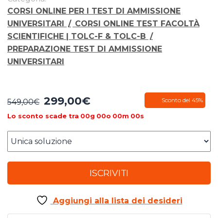
CORSI ONLINE PER I TEST DI AMMISSIONE
UNIVERSITARI
/
CORSI ONLINE TEST FACOLTÀ
SCIENTIFICHE | TOLC-F & TOLC-B
/
PREPARAZIONE TEST DI AMMISSIONE
UNIVERSITARI
299,00
€
Il
Il
Sconto del 45%
549,00
€
prezzo
prezzo
Lo sconto scade tra
00
g
00
o
00
m
00
s
originale
attuale
era:
è:
549,00€.
299,00€.
ISCRIVITI
Aggiungi alla lista dei desideri