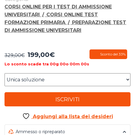
CORSI ONLINE PER I TEST DI AMMISSIONE
UNIVERSITARI
/
CORSI ONLINE TEST
FORMAZIONE PRIMARIA
/
PREPARAZIONE TEST
DI AMMISSIONE UNIVERSITARI
199,00
€
Il
Il
Sconto del 33%
329,00
€
prezzo
prezzo
Lo sconto scade tra
00
g
00
o
00
m
00
s
originale
attuale
era:
è:
329,00€.
199,00€.
ISCRIVITI
Aggiungi alla lista dei desideri
Ammesso o ripreparato