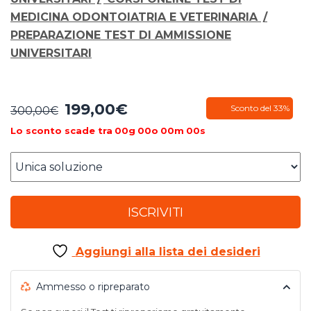
MEDICINA ODONTOIATRIA E VETERINARIA
/
PREPARAZIONE TEST DI AMMISSIONE
UNIVERSITARI
199,00
€
Il
Il
Sconto del 33%
300,00
€
prezzo
prezzo
Lo sconto scade tra
00
g
00
o
00
m
00
s
originale
attuale
era:
è:
300,00€.
199,00€.
ISCRIVITI
Aggiungi alla lista dei desideri
Ammesso o ripreparato