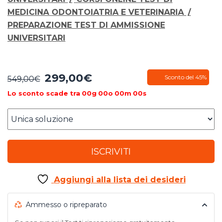
MEDICINA ODONTOIATRIA E VETERINARIA
/
PREPARAZIONE TEST DI AMMISSIONE
UNIVERSITARI
299,00
€
Il
Il
Sconto del 45%
549,00
€
prezzo
prezzo
Lo sconto scade tra
00
g
00
o
00
m
00
s
originale
attuale
era:
è:
549,00€.
299,00€.
ISCRIVITI
Aggiungi alla lista dei desideri
Ammesso o ripreparato