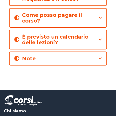
Come posso pagare il
corso?
È previsto un calendario
delle lezioni?
Note
Chi siamo