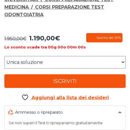
MEDICINA
/
CORSI PREPARAZIONE TEST
ODONTOIATRIA
1.190,00
€
Il
Il
Sconto del 39%
1.950,00
€
prezzo
prezzo
Lo sconto scade tra
00
g
00
o
00
m
00
s
originale
attuale
era:
è:
1.950,00€.
1.190,00€.
ISCRIVITI
Aggiungi alla lista dei desideri
Ammesso o ripreparato
Se non superi il Test ti riprepariamo gratuitamente