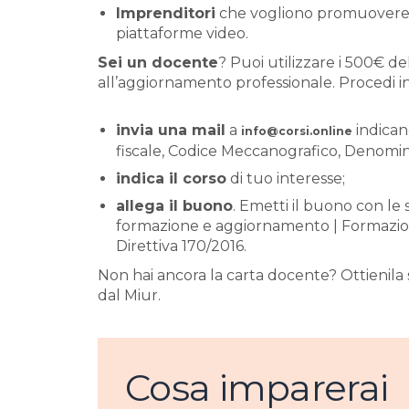
Imprenditori
che vogliono promuovere il
piattaforme video.
Sei un docente
? Puoi utilizzare i 500€ de
all’aggiornamento professionale. Procedi 
invia una mail
a
indican
info@corsi.online
fiscale, Codice Meccanografico, Denomina
indica il corso
di tuo interesse;
allega il buono
. Emetti il buono con le
formazione e aggiornamento | Formazion
Direttiva 170/2016.
Non hai ancora la carta docente? Ottienil
dal Miur.
Cosa imparerai