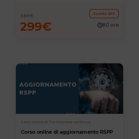
spendibili nel mondo del lavoro e permette di
consolidare e aggiornare la propria
formazione professionale.
Sconto 25%
369
€
299
€
80 ore
Corsi online di Formazione continua
Corso online di aggiornamento RSPP