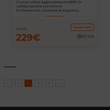
Il
corso online Aggiornamento RSPP, in
collaborazione con Unione
Professionisti,
consente di acquisire
competenze determinanti immediatamente
spendibili nel mondo del lavoro e permette di
consolidare e aggiornare la propria
formazione professionale.
Sconto 25%
300
€
229
€
40 ore
1
2
3
4