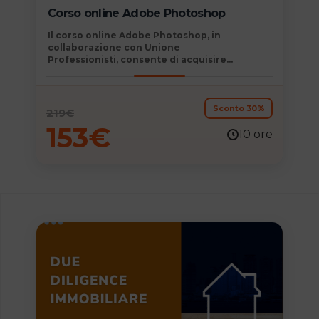
Corso online Adobe Photoshop
Il
corso online Adobe Photoshop, in
collaborazione con Unione
Professionisti,
consente di acquisire
competenze determinanti immediatamente
spendibili nel mondo del lavoro e permette di
consolidare e aggiornare la propria
formazione professionale.
Sconto 30%
219
€
153
€
10 ore