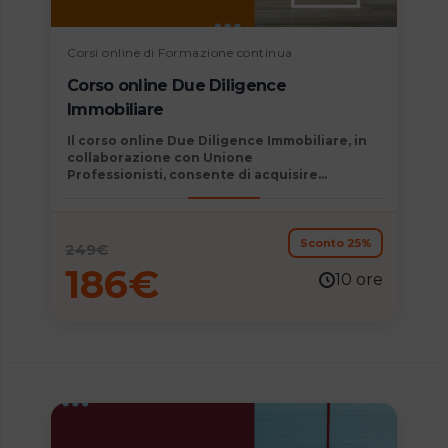
Corsi online di Formazione continua
Corso online Due Diligence
Immobiliare
Il
corso online Due Diligence Immobiliare, in
collaborazione con Unione
Professionisti,
consente di acquisire
competenze determinanti immediatamente
spendibili nel mondo del lavoro e permette di
consolidare e aggiornare la propria
formazione professionale.
Sconto 25%
249
€
186
€
10 ore