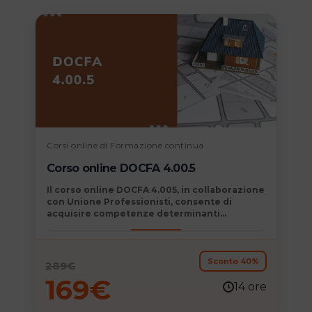
Corsi online di Formazione continua
Corso online DOCFA 4.00.5
Il
corso online DOCFA 4.005, in collaborazione
con Unione Professionisti,
consente di
acquisire competenze determinanti
immediatamente spendibili nel mondo del
lavoro e permette di consolidare e
aggiornare la propria formazione
professionale.
Sconto 40%
289
€
169
€
14 ore