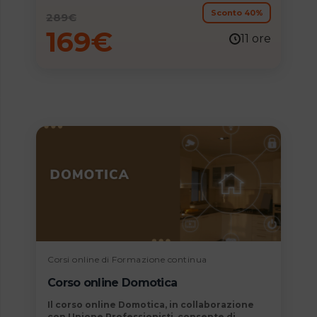
consolidare e aggiornare la propria
formazione professionale.
Sconto 40%
289
€
169
€
11 ore
Corsi online di Formazione continua
Corso online Domotica
Il
corso online Domotica, in collaborazione
con Unione Professionisti,
consente di