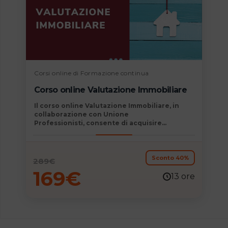
Corsi online di Formazione continua
Corso online Valutazione Immobiliare
Il
corso online Valutazione Immobiliare, in
collaborazione con Unione
Professionisti,
consente di acquisire
competenze determinanti immediatamente
spendibili nel mondo del lavoro e permette di
consolidare e aggiornare la propria
formazione professionale
Sconto 40%
289
€
169
€
13 ore