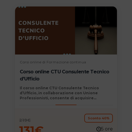
Corsi online di Formazione continua
Corso online CTU Consulente Tecnico
d'Ufficio
Il
corso online CTU Consulente Tecnico
d’Ufficio, in collaborazione con Unione
Professionisti,
consente di acquisire
competenze determinanti immediatamente
spendibili nel mondo del lavoro e permette di
consolidare e aggiornare la propria
formazione professionale.
Sconto 40%
219
€
131
€
5 ore