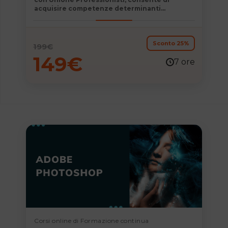
acquisire competenze determinanti
immediatamente spendibili nel mondo del
lavoro e permette di consolidare e
aggiornare la propria formazione
professionale.
Sconto 25%
199
€
149
€
7 ore
Corsi online di Formazione continua