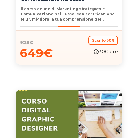
Il
corso online di
Marketing strategico e
Comunicazione nel Lusso
, con certificazione
Miur, migliora la tua
comprensione del
marketing per marchi di lusso
. Inoltre ti dà
una solida e ampia conoscenza di come
creare e implementare piani di
comunicazione cross channel efficaci
. Grazie
Sconto 30%
928
€
al
corso di Marketing strategico e
649
€
Comunicazione nel Lusso
sarai in grado di:
300 ore
identificare i contenuti di maggior successo;
rimanere aggiornato sulle tendenze attuali
per applicarle nelle strategie di
comunicazione; utilizzare i giusti tipi di
linguaggio per diversi tipi di pubblico. Questo
corso
ti guida attraverso l’
intero processo
,
dall’analisi del marchio alla creazione di
strategie
efficaci,
per raggiungere le
persone giuste al momento giusto.