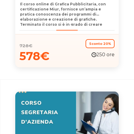
Il
corso online di Grafica Pubblicitaria,
con
certificazione Miur,
fornisce un’
ampia e
pratica conoscenza dei programmi
di
elaborazione e creazione di grafiche.
Terminato il corso si è in grado di creare
progetti professionali e innovativi per
inserirsi nel mondo delle agenzie
di
comunicazione, pubblicitarie e
del
Digital
Sconto 20%
Marketing.
728
€
578
€
250 ore