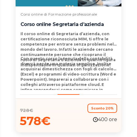
Corsi online di Formazione professionale
Corso online Segretaria d’azienda
Il
corso online di Segretaria d’azienda
, con
certificazione
riconosciuta MIM
, ti offre le
competenze per
entrare senza problemi nel
mondo del lavoro
. Infatti le aziende cercano
continuamente persone che ricoprano il
Con questo corso
la tenuta della contabilità
ruolo di Segretaria d’azienda in quanto figura
diverrà per te una materia semplice
. Inoltre
indispensabile in qualsiasi organizzazione
.
acquisirai dimestichezza con fogli di calcolo
(Excel)
e programmi di video-scrittura
(Word e
Powerpoint)
. Imparerai a collaborare con i
colleghi attraverso
piattaforme cloud
. E
infine apprenderai
come comunicare in
modo
efficace
.
Sconto 20%
728
€
578
€
400 ore