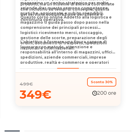
magazzino un centro strategico per molte
prodotti, ma un insieme di attività coordinate
aziende. Per questo servono competenze
che incidono su tempi di consegna, qualità
pratiche, aggiornate e subito spendibili.
del servizio, soddisfazione del cliente e
Questo
corso online Addetto alla logistica e
continuità operativa.
magazzino
ti guida passo dopo passo nella
comprensione dei principali processi
logistici: ricevimento merci, stoccaggio,
gestione delle scorte, preparazione degli
L’obiettivo è formare una figura capace di
ordini, documenti di trasporto, spedizioni
lavorare con metodo, attenzione e
nazionali e internazionali.
responsabilità all’interno di magazzini, uffici
spedizioni, aziende commerciali, imprese
produttive, realtà e-commerce e operatori
logistici.
Sconto 30%
499
€
349
€
200 ore