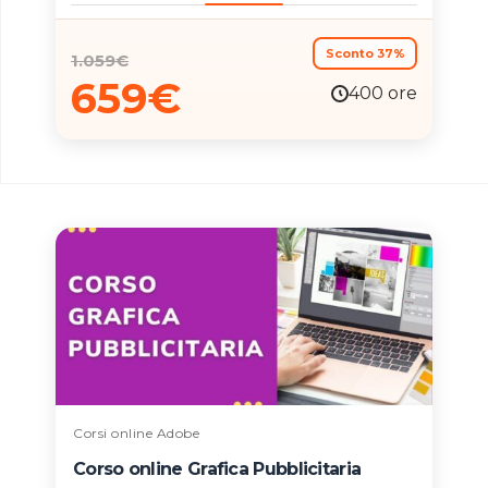
grafico sono infatti tra le più richieste. Sono
una skill vincente sia nell’ambito della
comunicazione visiva in generale che
Sconto 37%
1.059
€
nell’ambito del Digital Marketing in
659
€
particolare.
400 ore
Corsi online Adobe
Corso online Grafica Pubblicitaria