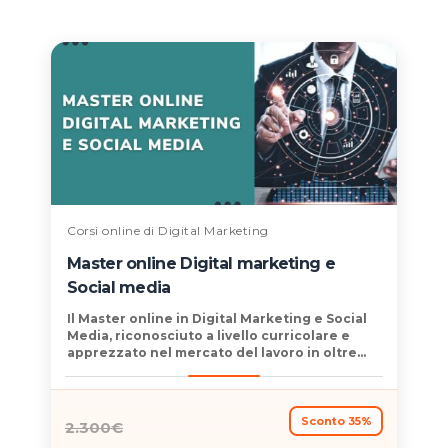
Corsi online di Digital Marketing
Master online Digital marketing e
Social media
Il
Master online in Digital Marketing e Social
Media
, riconosciuto a livello curricolare e
apprezzato nel mercato del lavoro in oltre
160 paesi
, è un percorso formativo ideale per
acquisire competenze avanzate e un titolo di
grande valore. Questo corso esplora in
profondità le strategie di successo nel
Sconto 35%
2.300
€
marketing digitale, insegnando a utilizzare