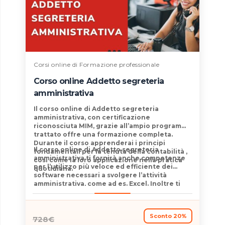
Corsi online di Formazione professionale
Corso online Addetto segreteria
amministrativa
Il
corso online di Addetto segreteria
amministrativa
, con certificazione
riconosciuta MIM
, grazie all’ampio programma
trattato offre una formazione completa.
Durante il corso apprenderai i
principi
Il
corso online di Addetto segreteria
fondamentali per la tenuta della contabilità
,
amministrativa
ti fornirà anche competenze
così come la loro applicazione nella
pratica
per l’
utilizzo più veloce ed efficiente dei
quotidiana
.
software
necessari a svolgere l’attività
amministrativa, come ad es. Excel. Inoltre ti
renderà un
comunicatore migliore
grazie alla
parte di formazione dedicata proprio a
questo aspetto.
Sconto 20%
728
€