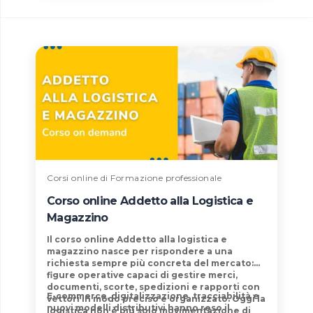
Corsi online di Formazione professionale
Corso online Addetto alla Logistica e
Magazzino
Il
corso online Addetto alla logistica e
magazzino
nasce per rispondere a una
richiesta sempre più concreta del mercato:
figure operative capaci di gestire merci,
documenti, scorte, spedizioni e rapporti con
E-commerce, digitalizzazione, tracciabilità e
vettori in modo preciso e organizzato
. Oggi la
nuovi modelli distributivi hanno reso il
logistica non è più solo movimentazione di