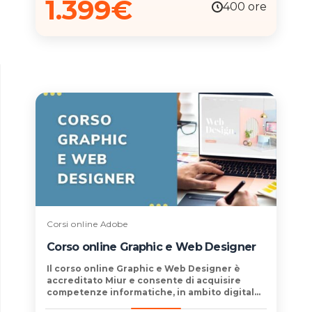
1.399
€
efficacemente i social media per promuovere
400 ore
il tuo business. Pensato per
imprenditori,
marketer e professionisti
del settore, il
master trasforma le ambizioni in
risultati
misurabili e tangibili
. Unisciti a noi per
elevare le tue competenze e trasformare le
tue aspirazioni professionali in realtà.
Corsi online Adobe
Corso online Graphic e Web Designer
Il
corso online Graphic e Web Designer è
accreditato Miur
e consente di acquisire
competenze informatiche, in ambito digital
marketing, immediatamente spendibili nella