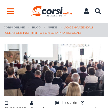
CORSI.ONLINE
>
BLOG
>
GUIDE
>
ACADEMY AZIENDALI:
FORMAZIONE, INSERIMENTO E CRESCITA PROFESSIONALE
In
Guide