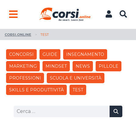
CORSI.ONLINE
>
TEST
CONCORSI
GUIDE
INSEGNAMENTO
MARKETING
MINDSET
NEWS
PILLOLE
PROFESSIONI
SCUOLA E UNIVERSITÀ
SKILLS E PRODUTTIVITÀ
TEST
Ricerca
per: