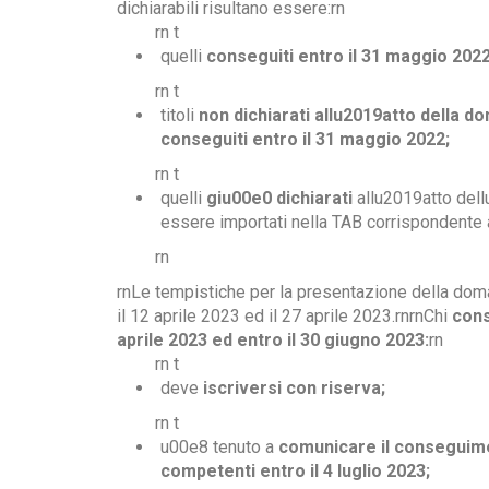
dichiarabili risultano essere:rn
rn t
quelli
conseguiti entro il 31 maggio 2022
rn t
titoli
non dichiarati allu2019atto della 
conseguiti entro il 31 maggio 2022;
rn t
quelli
giu00e0 dichiarati
allu2019atto del
essere importati nella TAB corrispondente a
rn
rnLe tempistiche per la presentazione della doma
il 12 aprile 2023 ed il 27 aprile 2023.rnrnChi
cons
aprile 2023 ed entro il 30 giugno 2023:
rn
rn t
deve
iscriversi con riserva;
rn t
u00e8 tenuto a
comunicare il conseguimento
competenti entro il 4 luglio 2023;