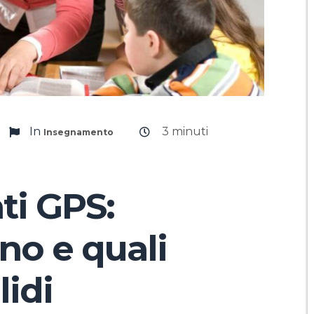
In
3
minuti
Insegnamento
i GPS:
no e quali
lidi