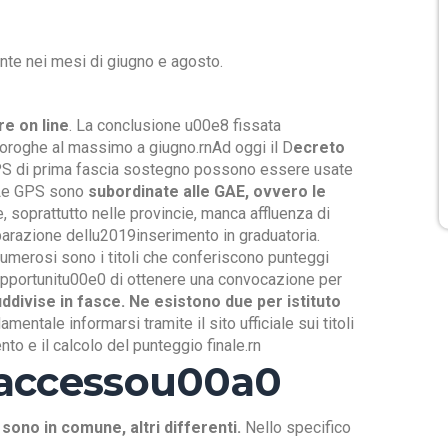
te nei mesi di giugno e agosto.
e on line
. La conclusione u00e8 fissata
roroghe al massimo a giugno.rnAd oggi il D
ecreto
GPS di prima fascia sostegno possono essere usate
nLe GPS sono
subordinate alle GAE, ovvero le
 soprattutto nelle provincie, manca affluenza di
parazione dellu2019inserimento in graduatoria.
Numerosi sono i titoli che conferiscono punteggi
 opportunitu00e0 di ottenere una convocazione per
ddivise in fasce. Ne esistono due per istituto
mentale informarsi tramite il sito ufficiale sui titoli
to e il calcolo del punteggio finale.rn
9accessou00a0
sono in comune, altri differenti.
Nello specifico