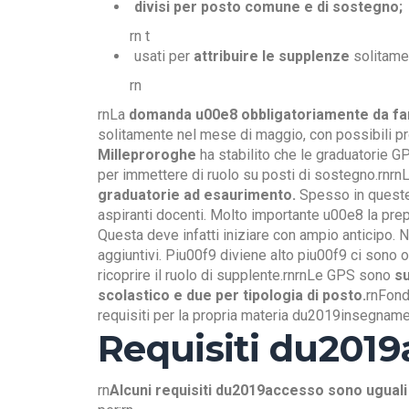
divisi per posto comune e di sostegno;
rn t
usati per
attribuire le supplenze
solitamen
rn
rnLa
domanda u00e8 obbligatoriamente da far
solitamente nel mese di maggio, con possibili p
Milleproroghe
ha stabilito che le graduatorie 
per immettere di ruolo su posti di sostegno.rnr
graduatorie ad esaurimento.
Spesso in queste,
aspiranti docenti. Molto importante u00e8 la pre
Questa deve infatti iniziare con ampio anticipo. 
aggiuntivi. Piu00f9 diviene alto piu00f9 ci sono
ricoprire il ruolo di supplente.rnrnLe GPS sono
su
scolastico e due per tipologia di posto.
rnFonda
requisiti per la propria materia du2019insegnamen
Requisiti du201
rn
Alcuni requisiti du2019accesso sono uguali 