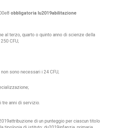
 u00e8
obbligatoria lu2019abilitazione
ne al terzo, quarto o quinto anno di scienze della
o 250 CFU;
: non sono necessari i 24 CFU;
cializzazione;
tre anni di servizio.
u2019attribuzione di un punteggio per ciascun titolo
lla tipologia di istituto: du2019infanzia, primaria,