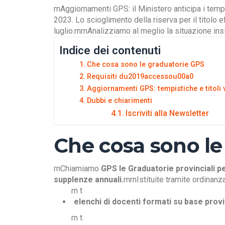
rnAggiornamenti GPS: il Ministero anticipa i temp
2023. Lo scioglimento della riserva per il titolo 
luglio.rnrnAnalizziamo al meglio la situazione in
Indice dei contenuti
Che cosa sono le graduatorie GPS
Requisiti du2019accessou00a0
Aggiornamenti GPS: tempistiche e titoli v
Dubbi e chiarimenti
Iscriviti alla Newsletter
Che cosa sono le
rnChiamiamo
GPS le Graduatorie provinciali pe
supplenze annuali.
rnrnIstituite tramite ordinanz
rn t
elenchi di docenti formati su base provi
rn t