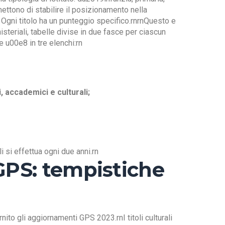
ettono di stabilire il posizionamento nella
. Ogni titolo ha un punteggio specifico.rnrnQuesto e
nisteriali, tabelle divise in due fasce per ciascun
e u00e8 in tre elenchi:rn
i, accademici e culturali;
i si effettua ogni due anni.rn
PS: tempistiche
nito gli aggiornamenti GPS 2023.rnI titoli culturali