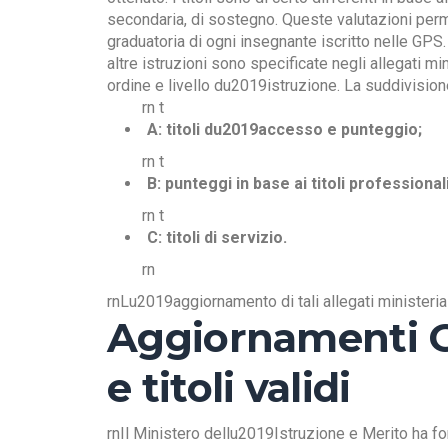
secondaria, di sostegno. Queste valutazioni perm
graduatoria di ogni insegnante iscritto nelle GPS
altre istruzioni sono specificate negli allegati mi
ordine e livello du2019istruzione. La suddivision
rn t
A: titoli du2019accesso e punteggio;
rn t
B: punteggi in base ai titoli professional
rn t
C: titoli di servizio.
rn
rnLu2019aggiornamento di tali allegati ministerial
Aggiornamenti G
e titoli validi
rnIl Ministero dellu2019Istruzione e Merito ha for