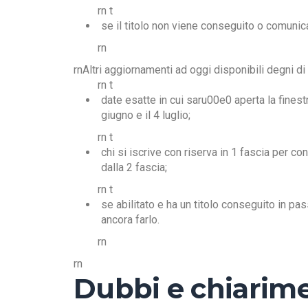
rn t
se il titolo non viene conseguito o comunic
rn
rnAltri aggiornamenti ad oggi disponibili degni di 
rn t
date esatte in cui saru00e0 aperta la finestr
giugno e il 4 luglio;
rn t
chi si iscrive con riserva in 1 fascia per 
dalla 2 fascia;
rn t
se abilitato e ha un titolo conseguito in p
ancora farlo.
rn
rn
Dubbi e chiarime