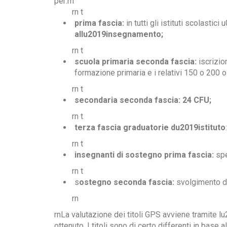
per:rn
rn t
prima fascia:
in tutti gli istituti scolastici
allu2019insegnamento;
rn t
scuola primaria seconda fascia:
iscrizio
formazione primaria e i relativi 150 o 200 
rn t
secondaria seconda fascia: 24 CFU;
rn t
terza fascia graduatorie du2019istituto
rn t
insegnanti di sostegno prima fascia:
spe
rn t
s
ostegno seconda fascia:
svolgimento di 
rn
rnLa valutazione dei titoli GPS avviene tramite l
ottenuto. I titoli sono di certo differenti in base a