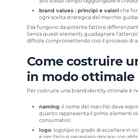
allo stesso tempo raggiungibile e credibi
brand values
: i
principi e valori
che fon
ogni scelta strategica del marchio gui
Essi fungono da potente fattore differenziant
Senza questi elementi, guadagnare l’attenzion
difficile compromettendo così il processo di a
Come costruire un
in modo ottimale
Per costruire una brand identity ottimale è n
naming
: il nome del marchio deve esprim
quanto rappresenta il primo elementi vis
consumatori;
logo
: logotipo in grado di eccellere in or
e per farlo è necessario giocare con abb