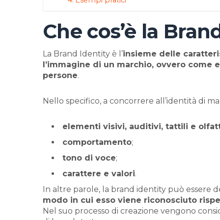
Che cos’è la Brand
La Brand Identity è l’
insieme delle caratter
l’immagine di un marchio, ovvero come es
persone
.
Nello specifico, a concorrere all’identità di m
elementi visivi, auditivi, tattili e olfat
comportamento
;
tono di voce
;
carattere e valori
.
In altre parole, la brand identity può essere 
modo in cui esso viene riconosciuto rispe
Nel suo processo di creazione vengono conside