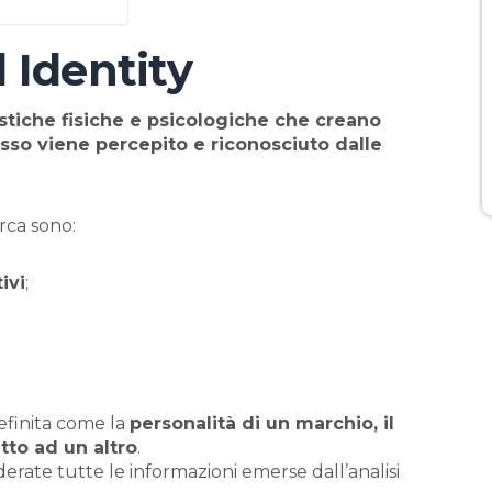
 Identity
istiche fisiche e psicologiche che creano
so viene percepito e riconosciuto dalle
arca sono:
tivi
;
definita come la
personalità di un marchio, il
tto ad un altro
.
rate tutte le informazioni emerse dall’analisi