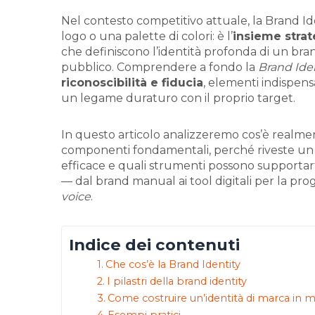
Nel contesto competitivo attuale, la Brand I
logo o una palette di colori: è l’
insieme strat
che definiscono l’identità profonda di un br
pubblico. Comprendere a fondo la
Brand Iden
riconoscibilità e fiducia
, elementi indispens
un legame duraturo con il proprio target.
In questo articolo analizzeremo cos’è realment
componenti fondamentali, perché riveste un r
efficace e quali strumenti possono supportarti
— dal brand manual ai tool digitali per la prog
voice
.
Indice dei contenuti
Che cos’è la Brand Identity
I pilastri della brand identity
Come costruire un’identità di marca in 
Esempi pratici