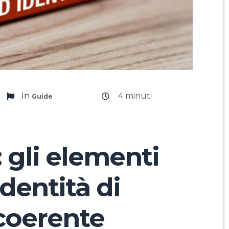
In
4
minuti
Guide
 gli elementi
dentità di
coerente