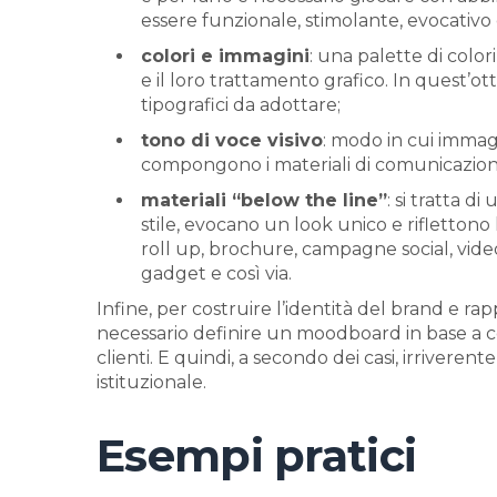
essere funzionale, stimolante, evocativo 
colori e immagini
: una palette di color
e il loro trattamento grafico. In quest’ott
tipografici da adottare;
tono di voce visivo
: modo in cui immagin
compongono i materiali di comunicazion
materiali “below the line”
: si tratta d
stile, evocano un look unico e riflettono
roll up, brochure, campagne social, video
gadget e così via.
Infine, per costruire l’identità del brand e r
necessario definire un moodboard in base a co
clienti. E quindi, a secondo dei casi, irriverent
istituzionale.
Esempi pratici