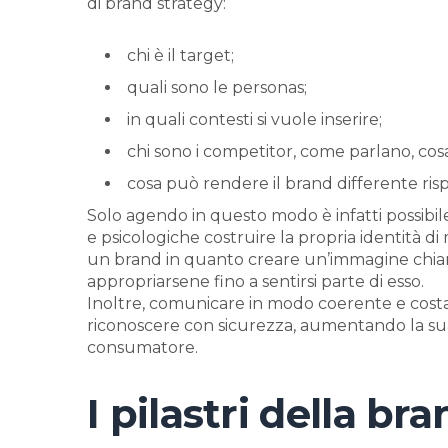
di brand strategy:
chi è il target;
quali sono le personas;
in quali contesti si vuole inserire;
chi sono i competitor, come parlano, co
cosa può rendere il brand differente rispe
Solo agendo in questo modo è infatti possibile 
e psicologiche costruire la propria identità 
un brand in quanto creare un’immagine chiara
appropriarsene fino a sentirsi parte di esso.
Inoltre, comunicare in modo coerente e costant
riconoscere con sicurezza, aumentando la sua f
consumatore.
I pilastri della br