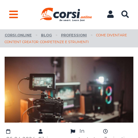
CORSI.ONLINE
>
BLOG
>
PROFESSIONI
>
COME DIVENTARE
CONTENT CREATOR: COMPETENZE E STRUMENTI
In