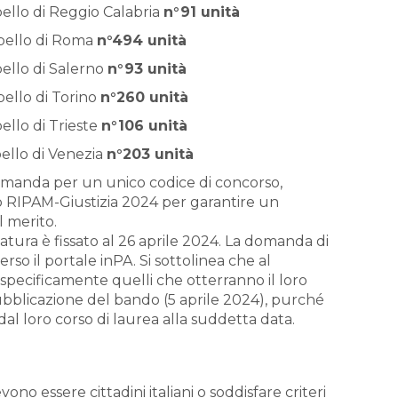
pello di Reggio Calabria
n°91 unità
ppello di Roma
n°494 unità
pello di Salerno
n°93 unità
pello di Torino
n°260 unità
ello di Trieste
n°106 unità
pello di Venezia
n°203 unità
omanda per un unico codice di concorso,
o RIPAM-Giustizia 2024 per garantire un
l merito.
datura è fissato al 26 aprile 2024. La domanda di
so il portale inPA. Si sottolinea che al
 specificamente quelli che otterranno il loro
 pubblicazione del bando (5 aprile 2024), purché
al loro corso di laurea alla suddetta data.
no essere cittadini italiani o soddisfare criteri