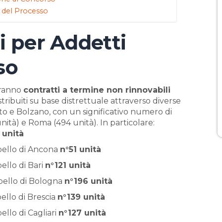
o del Processo
i per Addetti
so
vranno
contratti a termine non rinnovabili
istribuiti su base distrettuale attraverso diverse
ento e Bolzano, con un significativo numero di
unità) e Roma (494 unità). In particolare:
 unità
ppello di Ancona
n°51 unità
ello di Bari
n°121 unità
ppello di Bologna
n°196 unità
ello di Brescia
n°139 unità
ello di Cagliari
n°127 unità