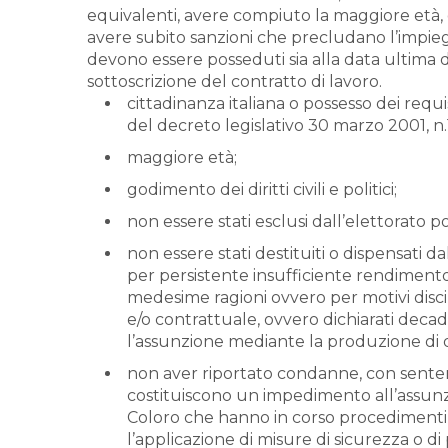
equivalenti, avere compiuto la maggiore età, gode
avere subito sanzioni che precludano l’impiego
devono essere posseduti sia alla data ultima 
sottoscrizione del contratto di lavoro.
cittadinanza italiana o possesso dei requisi
del decreto legislativo 30 marzo 2001, n.
maggiore età;
godimento dei diritti civili e politici;
non essere stati esclusi dall’elettorato pol
non essere stati destituiti o dispensati
per persistente insufficiente rendimento, 
medesime ragioni ovvero per motivi discip
e/o contrattuale, ovvero dichiarati deca
l’assunzione mediante la produzione di do
non aver riportato condanne, con sentenz
costituiscono un impedimento all’assun
Coloro che hanno in corso procedimenti 
l’applicazione di misure di sicurezza o d