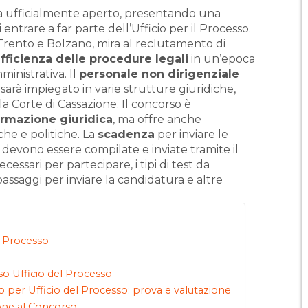
a ufficialmente aperto, presentando una
 entrare a far parte dell’Ufficio per il Processo.
rento e Bolzano, mira al reclutamento di
efficienza delle procedure legali
in un’epoca
inistrativa. Il
personale non dirigenziale
sarà impiegato in varie strutture giuridiche,
e la Corte di Cassazione. Il concorso è
ormazione giuridica
, ma offre anche
che e politiche. La
scadenza
per inviare le
devono essere compilate e inviate tramite il
ecessari per partecipare, i tipi di test da
 passaggi per inviare la candidatura e altre
l Processo
rso Ufficio del Processo
 per Ufficio del Processo: prova e valutazione
one al Concorso