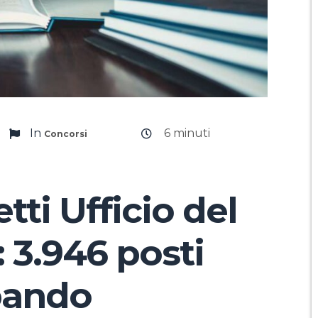
In
6
minuti
Concorsi
ti Ufficio del
 3.946 posti
 bando