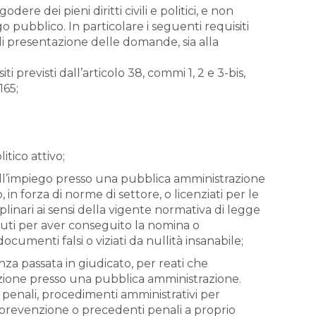
re dei pieni diritti civili e politici, e non
 pubblico. In particolare i seguenti requisiti
di presentazione delle domande, sia alla
ti previsti dall’articolo 38, commi 1, 2 e 3-bis,
165;
itico attivo;
 dall’impiego presso una pubblica amministrazione
in forza di norme di settore, o licenziati per le
linari ai sensi della vigente normativa di legge
duti per aver conseguito la nomina o
cumenti falsi o viziati da nullità insanabile;
a passata in giudicato, per reati che
zione presso una pubblica amministrazione.
penali, procedimenti amministrativi per
i prevenzione o precedenti penali a proprio