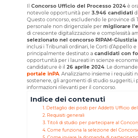
Il
Concorso Ufficio del Processo 2024
è or
notevole opportunità per
3.946 candidati
di
Questo concorso, escludendo le province di T
personale non dirigenziale per
migliorare l’
di crescente digitalizzazione e complessità amm
selezionato nel concorso RIPAM-Giustizia
inclusi i Tribunali ordinari, le Corti d’Appello 
principalmente destinato a
candidati con f
opportunità per i laureati in scienze economi
candidature è il
26 aprile 2024
. Le domande 
portale inPA
. Analizziamo insieme i requisiti n
sostenere, gli argomenti di studio suggeriti, i
informazioni rilevanti per il concorso.
Indice dei contenuti
Dettaglio dei posti per Addetti Ufficio de
Requisiti generali
Titoli di studio per partecipare al Conco
Come funziona la selezione del Concorso
Come inviare la domanda di partecipazi