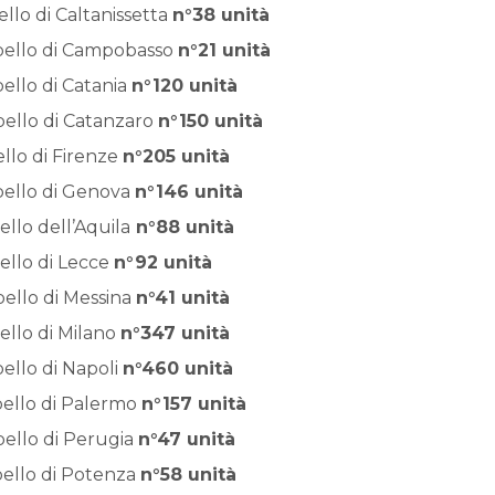
ello di Caltanissetta
n°38 unità
ppello di Campobasso
n°21 unità
pello di Catania
n°120 unità
ppello di Catanzaro
n°150 unità
ello di Firenze
n°205 unità
ppello di Genova
n°146 unità
ello dell’Aquila
n°88 unità
pello di Lecce
n°92 unità
pello di Messina
n°41 unità
ello di Milano
n°347 unità
pello di Napoli
n°460 unità
ppello di Palermo
n°157 unità
ppello di Perugia
n°47 unità
pello di Potenza
n°58 unità