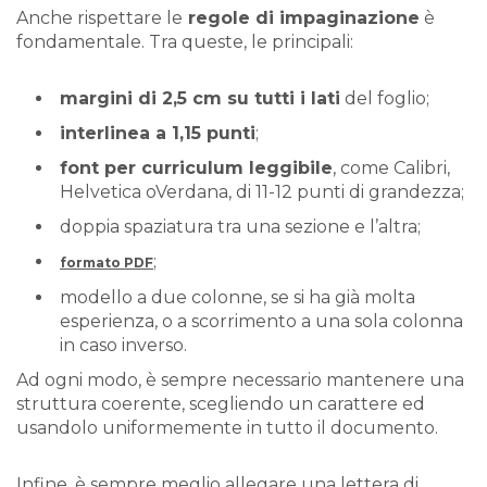
Anche rispettare le
regole di impaginazione
è
fondamentale. Tra queste, le principali:
margini di 2,5 cm su tutti i lati
del foglio;
interlinea a 1,15 punti
;
font per curriculum leggibile
, come Calibri,
Helvetica oVerdana, di 11-12 punti di grandezza;
doppia spaziatura tra una sezione e l’altra;
;
formato PDF
modello a due colonne, se si ha già molta
esperienza, o a scorrimento a una sola colonna
in caso inverso.
Ad ogni modo, è sempre necessario mantenere una
struttura coerente, scegliendo un carattere ed
usandolo uniformemente in tutto il documento.
Infine, è sempre meglio allegare una lettera di