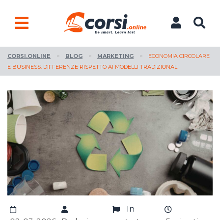
CORSI.ONLINE
>
BLOG
>
MARKETING
>
ECONOMIA CIRCOLARE
E BUSINESS: DIFFERENZE RISPETTO AI MODELLI TRADIZIONALI
In