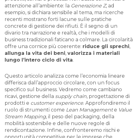
attenzione all’ambiente: la
Generazione Z
, ad
esempio, si dichiara sensibile al tema, ma ricerche
recenti mostrano forti lacune sulle pratiche
concrete di gestione dei rifiuti. È il segno di un
divario tra narrazione e realtà, che i modelli di
business tradizionali faticano a colmare. La circolarità
offre una cornice più coerente:
riduce gli sprechi
,
allunga la vita dei beni
,
valorizza i materiali
lungo l’intero ciclo di vita
.
Questo articolo analizza come l’economia lineare
differisca dall’approccio circolare, con un focus
specifico sul business. Vedremo come cambiano
ricavi, gestione della
supply chain
, progettazione di
prodotti e
customer experience
. Approfondiremo il
ruolo di strumenti come
Lean Management
e
Value
Stream Mapping
, il peso del packaging, della
mobilità sostenibile e delle nuove regole di
rendicontazione. Infine, confronteremo rischi e
opportunità competitive per le imprese che