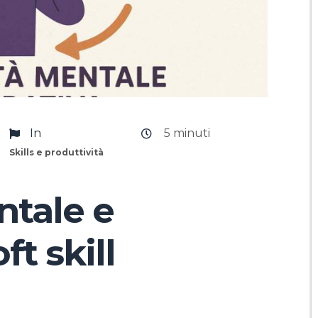
In
5
minuti
Skills e produttività
ntale e
ft skill