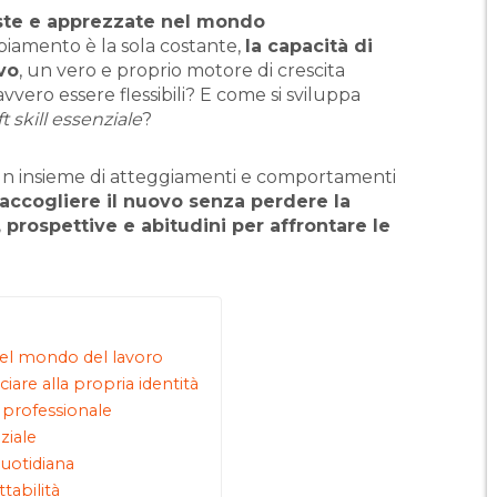
este e apprezzate nel mondo
biamento è la sola costante,
la capacità di
vo
, un vero e proprio motore di crescita
vvero essere flessibili? E come si sviluppa
ft skill essenziale
?
a un insieme di atteggiamenti e comportamenti
i accogliere il nuovo senza perdere la
 prospettive e abitudini per affrontare le
 nel mondo del lavoro
ciare alla propria identità
a professionale
nziale
quotidiana
ttabilità