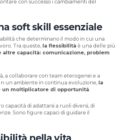
ffrontare con successo i cambiamenti del
na soft skill essenziale
 abilità che determinano il modo in cui una
lavoro. Tra queste,
la flessibilità
è una delle più
e altre capacità: comunicazione, problem
rità, a collaborare con team eterogenei e a
. In un ambiente in continua evoluzione,
la
 è un moltiplicatore di opportunità
.
ro capacità di adattarsi a ruoli diversi, di
nze. Sono figure capaci di guidare il
bilità nella vita