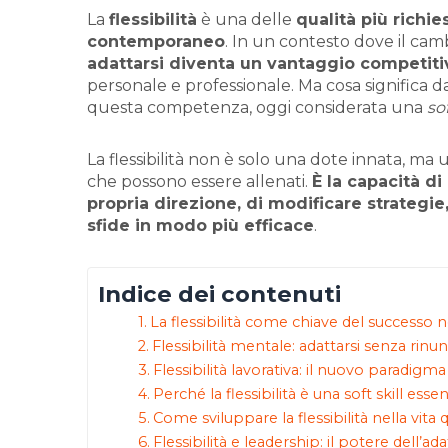
La
flessibilità
è una delle
qualità più richi
contemporaneo
. In un contesto dove il cam
adattarsi diventa un vantaggio competiti
personale e professionale. Ma cosa significa da
questa competenza, oggi considerata una
so
La flessibilità non è solo una dote innata, m
che possono essere allenati.
È la capacità d
propria direzione, di modificare strategie,
sfide in modo più efficace
.
Indice dei contenuti
La flessibilità come chiave del successo
Flessibilità mentale: adattarsi senza rinun
Flessibilità lavorativa: il nuovo paradigm
Perché la flessibilità è una soft skill esse
Come sviluppare la flessibilità nella vita 
Flessibilità e leadership: il potere dell’ada