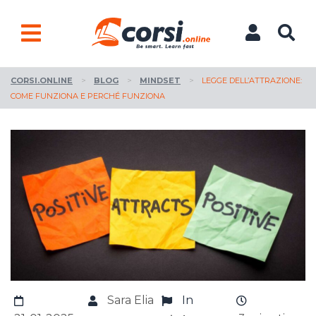
CORSI.ONLINE
>
BLOG
>
MINDSET
>
LEGGE DELL’ATTRAZIONE:
COME FUNZIONA E PERCHÉ FUNZIONA
Sara Elia
In