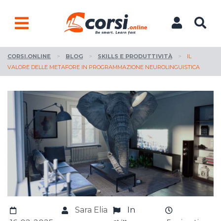
CORSI.ONLINE
>
BLOG
>
SKILLS E PRODUTTIVITÀ
>
IL
VALORE DELLE METAFORE IN PROGRAMMAZIONE NEUROLINGUISTICA
Sara Elia
In