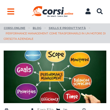
CORSI.ONLINE
>
BLOG
>
SKILLS E PRODUTTIVITÀ
>
PERFORMANCE MANAGEMENT: COME TRASFORMARLO IN UN MOTORE DI
CRESCITA AZIENDALE
Sara Elia
In