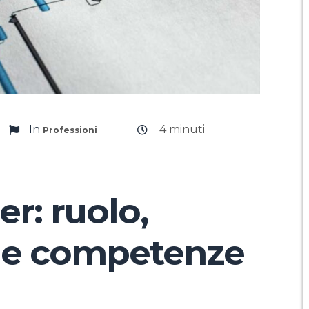
In
4
minuti
Professioni
r: ruolo,
à e competenze