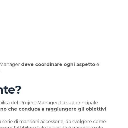
ct Manager
deve coordinare ogni aspetto
e
.
nte?
ilità del Project Manager. La sua principale
ano che conduca a raggiungere gli obiettivi
serie di mansioni accessorie, da svolgere come
sere fattibile: e tale fattibilità è garantita solo