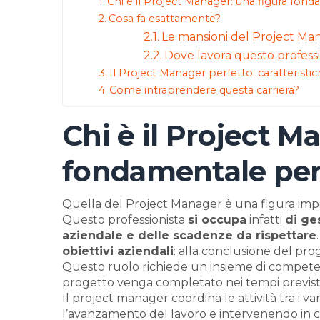
Chi è il Project Manager: una figura fon
Cosa fa esattamente?
Le mansioni del Project Ma
Dove lavora questo professi
Il Project Manager perfetto: caratteristich
Come intraprendere questa carriera?
Chi è il Project M
fondamentale per
Quella del Project Manager è una figura impor
Questo professionista
si occupa
infatti
di ge
aziendale e delle scadenze da rispettare
obiettivi aziendali
: alla conclusione del prog
Questo ruolo richiede un insieme di competen
progetto venga completato nei tempi previsti, r
Il project manager coordina le attività tra i 
l’avanzamento del lavoro e intervenendo in ca