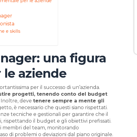
damentale per le aziende
nager
onista
e e skills
anager: una figura
 le aziende
tantissima per il successo di un’azienda.
stire progetti, tenendo conto del budget
. Inoltre, deve
tenere sempre a mente gli
etto, è necessario che questi siano rispettati.
ze tecniche e gestionali per garantire che il
ispettando il budget e gli obiettivi prefissati.
vari membri del team, monitorando
so di problemi o deviazioni dal piano originale.