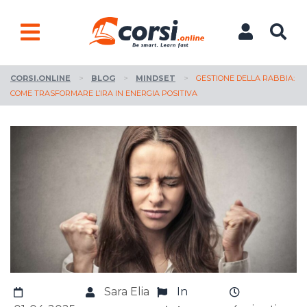
CORSI.ONLINE
>
BLOG
>
MINDSET
>
GESTIONE DELLA RABBIA:
COME TRASFORMARE L’IRA IN ENERGIA POSITIVA
Sara Elia
In