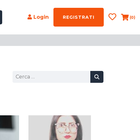
Login
REGISTRATI
(0)
Ricerca
per: