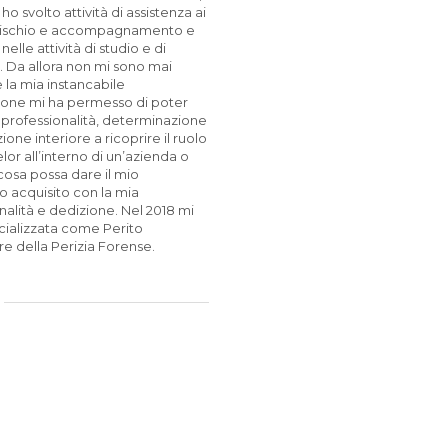
ho svolto attività di assistenza ai
 rischio e accompagnamento e
elle attività di studio e di
. Da allora non mi sono mai
 la mia instancabile
one mi ha permesso di poter
 professionalità, determinazione
one interiore a ricoprire il ruolo
lor all’interno di un’azienda o
 cosa possa dare il mio
o acquisito con la mia
nalità e dedizione. Nel 2018 mi
cializzata come Perito
ore della Perizia Forense.