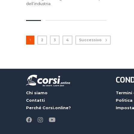
dell’industria.
1
2
3
4
Successivo
COND
Chi siamo
Termini 
Contatti
Politica
Perché Corsi.online?
Imposta