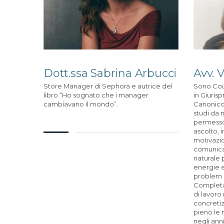
Dott.ssa Sabrina Arbucci
Avv. 
Store Manager di Sephora e autrice del
Sono Coun
libro “Ho sognato che i manager
in Giurisp
cambiavano il mondo”.
Canonico,
studi da 
permesso 
ascolto, 
motivazio
comunica
naturale 
energie e 
problem s
Completan
di lavoro
concretiz
pieno le 
negli ann