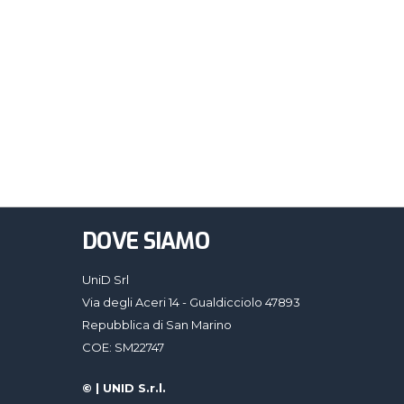
DOVE SIAMO
UniD Srl
Via degli Aceri 14 - Gualdicciolo 47893
Repubblica di San Marino
COE: SM22747
©
| UNID S.r.l.