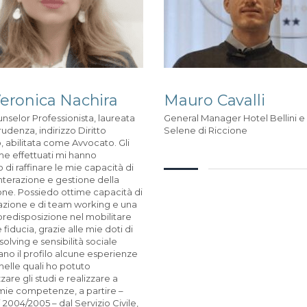
Veronica Nachira
Mauro Cavalli
selor Professionista, laureata
General Manager Hotel Bellini e
rudenza, indirizzo Diritto
Selene di Riccione
 abilitata come Avvocato. Gli
me effettuati mi hanno
di raffinare le mie capacità di
interazione e gestione della
ne. Possiedo ottime capacità di
zione e di team working e una
predisposizione nel mobilitare
fiducia, grazie alle mie doti di
olving e sensibilità sociale
o il profilo alcune esperienze
 nelle quali ho potuto
zare gli studi e realizzare a
mie competenze, a partire –
i 2004/2005 – dal Servizio Civile,