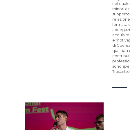
nel quale 
minori a
supporto n
relazione
fermata e
abnegazi
acquisire
e motivazi
di Counse
qualsiasi
contribut
professio
sono spe
Trascritt