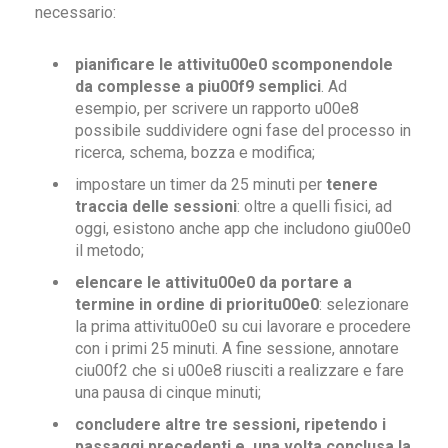
necessario:
pianificare le attivitu00e0 scomponendole
da complesse a piu00f9 semplici
. Ad
esempio, per scrivere un rapporto u00e8
possibile suddividere ogni fase del processo in
ricerca, schema, bozza e modifica;
impostare un timer da 25 minuti per
tenere
traccia delle sessioni
: oltre a quelli fisici, ad
oggi, esistono anche app che includono giu00e0
il metodo;
elencare le attivitu00e0 da portare a
termine in ordine di prioritu00e0
: selezionare
la prima attivitu00e0 su cui lavorare e procedere
con i primi 25 minuti. A fine sessione, annotare
ciu00f2 che si u00e8 riusciti a realizzare e fare
una pausa di cinque minuti;
concludere altre tre sessioni, ripetendo i
passaggi precedenti e, una volta conclusa la