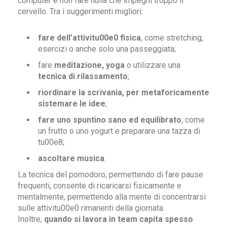
computer e non fare nulla che impegni troppo il
cervello. Tra i suggerimenti migliori:
fare dell’attivitu00e0 fisica
, come stretching,
esercizi o anche solo una passeggiata;
fare
meditazione, yoga
o utilizzare una
tecnica di rilassamento
;
riordinare la scrivania, per metaforicamente
sistemare le idee
;
fare uno spuntino sano ed equilibrato
, come
un frutto o uno yogurt e preparare una tazza di
tu00e8;
ascoltare musica
.
La tecnica del pomodoro, permettendo di fare pause
frequenti, consente di ricaricarsi fisicamente e
mentalmente, permettendo alla mente di concentrarsi
sulle attivitu00e0 rimanenti della giornata.
Inoltre,
quando si lavora in team capita spesso